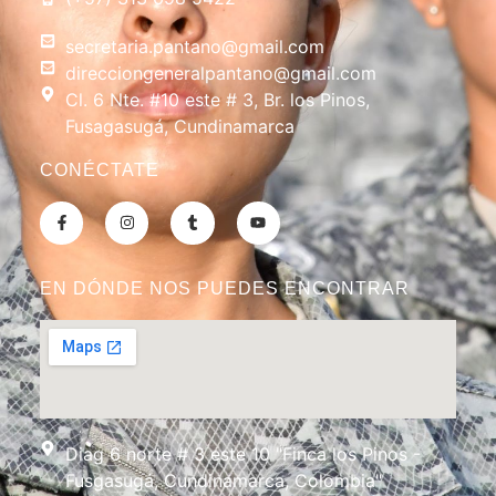
secretaria.pantano@gmail.com
direcciongeneralpantano@gmail.com
Cl. 6 Nte. #10 este # 3, Br. los Pinos,
Fusagasugá, Cundinamarca
CONÉCTATE
EN DÓNDE NOS PUEDES ENCONTRAR
Diag 6 norte # 3 este 10 "Finca los Pinos -
Fusgasugá, Cundinamarca, Colombia"