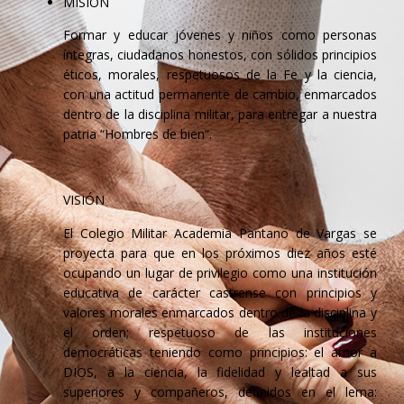
MISIÓN
Formar y educar jóvenes y niños como personas
íntegras, ciudadanos honestos, con sólidos principios
éticos, morales, respetuosos de la Fe y la ciencia,
con una actitud permanente de cambio, enmarcados
dentro de la disciplina militar, para entregar a nuestra
patria “Hombres de bien”.
VISIÓN
El Colegio Militar Academia Pantano de Vargas se
proyecta para que en los próximos diez años esté
ocupando un lugar de privilegio como una institución
educativa de carácter castrense con principios y
valores morales enmarcados dentro de la disciplina y
el orden; respetuoso de las instituciones
democráticas teniendo como principios: el amor a
DIOS, a la ciencia, la fidelidad y lealtad a sus
superiores y compañeros, definidos en el lema: