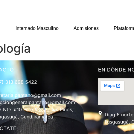
ail.com
+57 313 698 5422
Internado Masculino
Admisiones
Platafor
ología
ACTO
EN DÓNDE N
7) 313 698 5422
retaria.pantano@gmail.com
ecciongeneralpantano@gmail.com
6 Nte. #10 este # 3, Br. los Pinos,
Diag 6 norte 
agasugá, Cundinamarca
Fusgasugá, 
CTATE