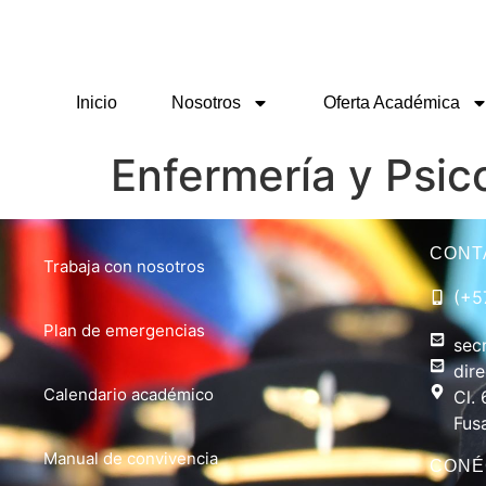
Como Llegar (Google Maps)
secretaria.pantano@gm
Inicio
Nosotros
Oferta Académica
Enfermería y Psic
CONT
Trabaja con nosotros
(+5
Plan de emergencias
sec
dir
Calendario académico
Cl. 
Fus
Manual de convivencia
CONÉ