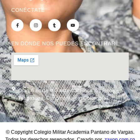
CONÉCTATE
EN DÓNDE NOS PUEDES ENCONTRAR
Diag 6 norte # 3 este 10 "Finca los Pinos -
Fusgasugá, Cundinamarca, Colombia"
© Copyright Colegio Militar Academia Pantano de Vargas.
Todos los derechos reservados. Creado por
zaxon.com.co