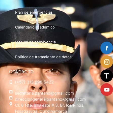
Plan de emergencias
Calendario académico
Manual de convivencia
Política de tratamiento de datos
CONTACTO
(+57) 313 698 5422
secretaria.pantano@gmail.com
direcciongeneralpantano@gmail.com
Cl. 6 Nte. #10 este # 3, Br. los Pinos,
Fusagasugá, Cundinamarca